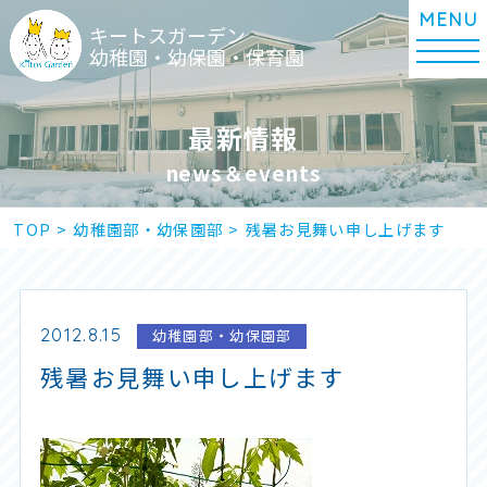
キートスガーデン
幼稚園・幼保園・保育園
最新情報
news＆events
TOP
>
幼稚園部・幼保園部
>
残暑お見舞い申し上げます
2012.8.15
幼稚園部・幼保園部
残暑お見舞い申し上げます