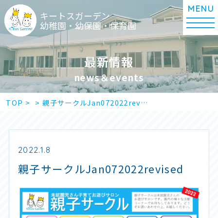
キートスガーデン
幼稚園・幼保園・保育園
最新情報
news＆events
TOP
>
>
親子サークルJan072022rev…
2022.1.8
親子サークルJan072022revised