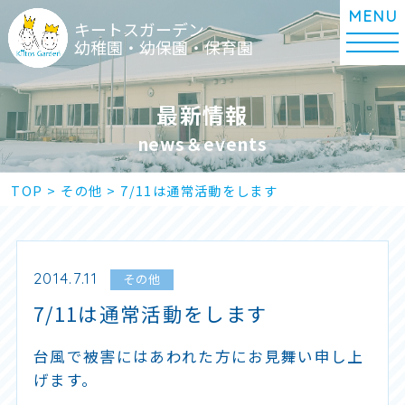
キートスガーデン
幼稚園・幼保園・保育園
最新情報
news＆events
TOP
>
その他
>
7/11は通常活動をします
2014.7.11
その他
7/11は通常活動をします
台風で被害にはあわれた方にお見舞い申し上
げます。